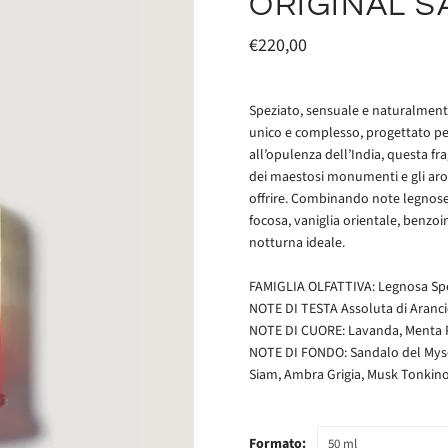
ORIGINAL S
€220,00
Speziato, sensuale e naturalment
unico e complesso, progettato per 
all’opulenza dell’India, questa fr
dei maestosi monumenti e gli aro
offrire. Combinando note legnose 
focosa, vaniglia orientale, benzo
notturna ideale.
FAMIGLIA OLFATTIVA: Legnosa Sp
NOTE DI TESTA Assoluta di Aranci
NOTE DI CUORE: Lavanda, Menta P
NOTE DI FONDO: Sandalo del Mysore
Siam, Ambra Grigia, Musk Tonkin
Formato:
50 ml