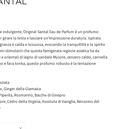
ANTAL
e indulgente, Original Santal Eau de Parfum è un profumo
girare la testa e lasciare un’impressione duratura. Ispirata
agranza è calda e lussuosa, evocando la tranquillità e lo spirito
mi stimolanti che questa famigerata regione asiatica ha da
e orientali di legno di sandalo Mysore, zenzero caldo, cannella
ino e fava tonka, questo profumo robusto è la tentazione
eziata
o, Ginger della Giamaica
iperita, Rosmarino, Bacche di Ginepro
, Cedro della Virginia, Assoluta di Vaniglia, Benzoino del
o