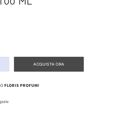
 100 ML
ACQUISTA ORA
SO
FLORIS PROFUMI
egozio