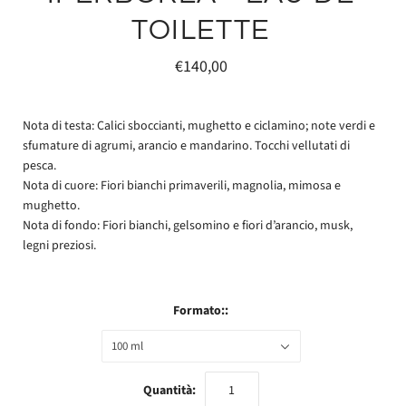
TOILETTE
€140,00
Nota di testa: Calici sboccianti, mughetto e ciclamino; note verdi e
sfumature di agrumi, arancio e mandarino. Tocchi vellutati di
pesca.
Nota di cuore: Fiori bianchi primaverili, magnolia, mimosa e
mughetto.
Nota di fondo: Fiori bianchi, gelsomino e fiori d’arancio, musk,
legni preziosi.
Formato::
100 ml
Quantità: