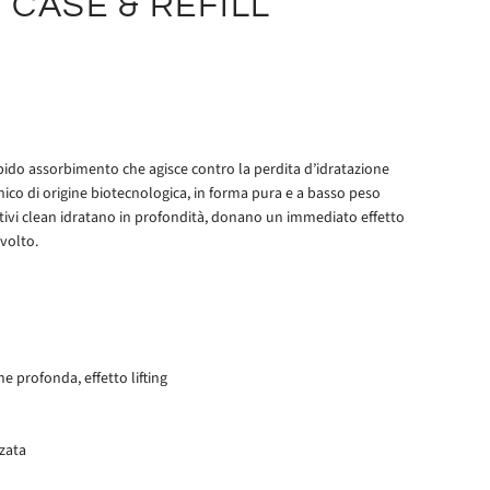
 CASE & REFILL
pido assorbimento che agisce contro la perdita d’idratazione
nico di origine biotecnologica, in forma pura e a basso peso
attivi clean idratano in profondità, donano un immediato effetto
 volto.
I
ne profonda, effetto lifting
zzata