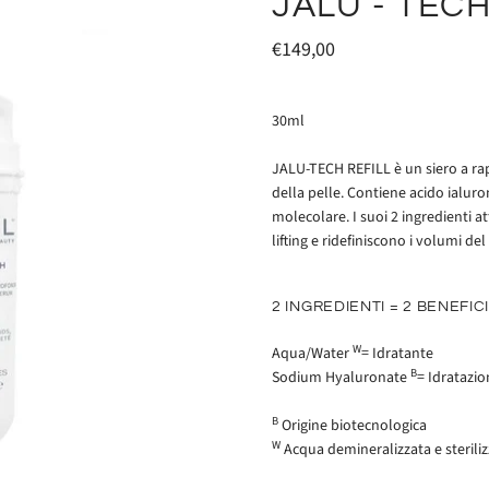
JALU - TECH
€149,00
30ml
JALU-TECH REFILL è un siero a ra
della pelle. Contiene acido ialuro
molecolare. I suoi 2 ingredienti 
lifting e ridefiniscono i volumi del
2 INGREDIENTI = 2 BENEFIC
W
Aqua/Water
= Idratante
B
Sodium Hyaluronate
= Idratazio
B
Origine biotecnologica
W
Acqua demineralizzata e sterili